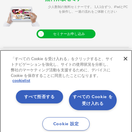
少人数制の無料セミナーです。 1人1台ずつ、iPadとPC
を操作し、一連の流れをご体験ください
セミナーお申し込み
「すべての Cookie を受け入れる」をクリックすると、サイ
トナビゲーションを強化し、サイトの使用状況を分析し、
利用規約
プライバシーポリシー
弊社のマーケティング活動を支援するために、デバイスに
Cookie を保存することに同意したことになります。
クッキーポリシー
メールマガジン登録
cookielist
メールマガジン解除
サイトマップ
すべて拒否する
すべての Cookie を
アプリダウンロード
X
受け入れる
Facebook
Youtube
RSS
Cookie 設定
© 2026 Asteria Corporation