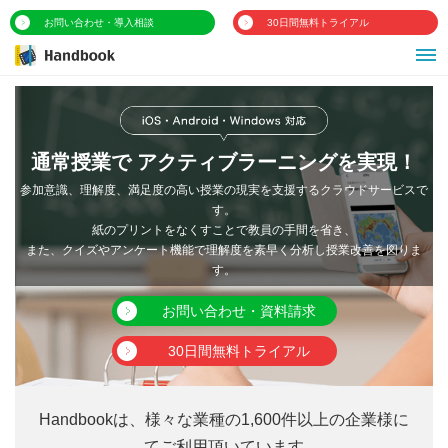
お問い合わせ・導入相談
30日間無料トライアル
通常授業で
アクティブラーニングを実現！
参加意識、理解度、満足度の高い授業の現実を支援するクラウドサービスで
す。
紙のプリントをなくすことで教員の手間を省き、
また、クイズやアンケート機能で理解度を素早く分析し授業改善を図りま
す。
お問い合わせ・資料請求
30日間無料トライアル
Handbookは、様々な業種の1,600件以上の企業様に
てご利用頂いています