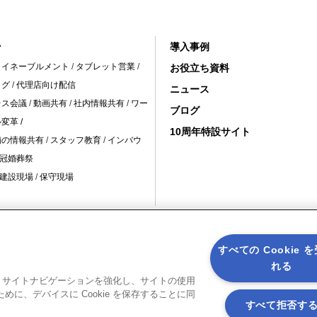
ン
導入事例
・イネーブルメント
/
タブレット営業
/
お役立ち資料
ログ
/
代理店向け配信
ニュース
レス会議
/
動画共有
/
社内情報共有
/
ワー
ブログ
変革 /
10周年特設サイト
舗の情報共有
/
スタッフ教育
/
インバウ
冠婚葬祭
建設現場
/
保守現場
メールマガジン登録
メールマガジン解除
サイトマップ
アプ
すべての Cookie 
れる
ると、サイトナビゲーションを強化し、サイトの使用
に、デバイスに Cookie を保存することに同
すべて拒否す