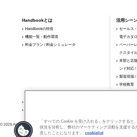
Handbookとは
活用シー
Handbookの特長
セールス
機能一覧・動作環境
電子カタ
料金プラン
/
料金シミュレータ
ペーパー
クスタイル
本部と店
ンド対応
/
製造現場
/
学校教育
利用規約
プライバシーポリシー
クッキーポリシー
X
Facebook
Youtube
RSS
「すべての Cookie を受け入れる」をクリックす
© 2026 Asteria Corporation
状況を分析し、弊社のマーケティング活動を支援するため
意したことになります。
cookielist