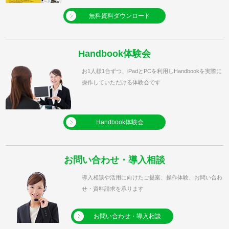
無料資料ダウンロード
Handbook体験会
お1人様1台ずつ、iPadとPCを利用しHandbookを実際に
操作していただける体験会です
Handbook体験会
お問い合わせ・導入相談
導入相談や活用に向けたご提案、操作体験、お問い合わ
せ・資料請求を承ります
お問い合わせ・導入相談