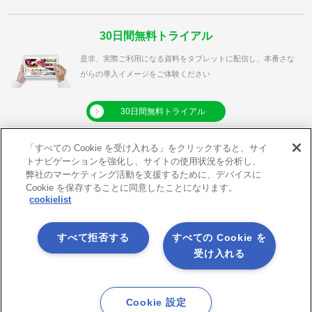
30日間無料トライアル
是非、実際ご利用になる資料をタブレットに配信し、本番さな
がらの導入イメージをご体験ください
30日間無料トライアル
「すべての Cookie を受け入れる」をクリックすると、サイ
トナビゲーションを強化し、サイトの使用状況を分析し、
弊社のマーケティング活動を支援するために、デバイスに
利用規約
プライバシーポリシー
Cookie を保存することに同意したことになります。
cookielist
クッキーポリシー
メールマガジン登録
メールマガジン解除
サイトマップ
すべて拒否する
すべての Cookie を
アプリダウンロード
X
受け入れる
Facebook
Youtube
RSS
Cookie 設定