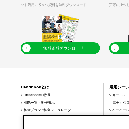
ット活用に役立つ資料を無料ダウンロード
実際に操作
無料資料ダウンロード
Handbookとは
活用シー
Handbookの特長
セールス
機能一覧・動作環境
電子カタ
料金プラン
/
料金シミュレータ
ペーパー
クスタイル
本部と店