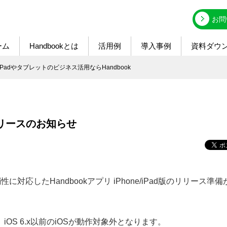
お問
ーム
Handbookとは
活用例
導入事例
資料ダウ
せ - iPadやタブレットのビジネス活用ならHandbook
0.7リリースのお知らせ
対応したHandbookアプリ iPhone/iPad版のリリース準備
OS 6.x以前のiOSが動作対象外となります。