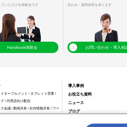
していただける体験会です
合わせ・資料請求を承ります
Handbook体験会
お問い合わせ・導入相
ン
導入事例
・イネーブルメント
/
タブレット営業
/
お役立ち資料
ログ
/
代理店向け配信
ニュース
レス会議
/
動画共有
/
社内情報共有
/
ワー
ブログ
変革 /
10周年特設サイト
舗の情報共有
/
スタッフ教育
/
インバウ