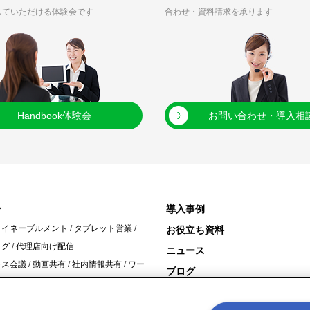
していただける体験会です
合わせ・資料請求を承ります
Handbook体験会
お問い合わせ・導入相
ン
導入事例
・イネーブルメント
/
タブレット営業
/
お役立ち資料
ログ
/
代理店向け配信
ニュース
レス会議
/
動画共有
/
社内情報共有
/
ワー
ブログ
変革 /
10周年特設サイト
舗の情報共有
/
スタッフ教育
/
インバウ