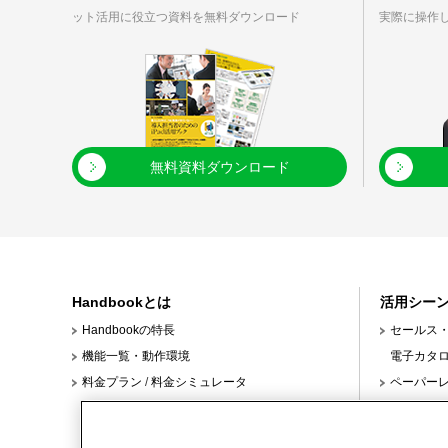
ット活用に役立つ資料を無料ダウンロード
実際に操作
無料資料ダウンロード
Handbookとは
活用シー
Handbookの特長
セールス
機能一覧・動作環境
電子カタ
料金プラン
/
料金シミュレータ
ペーパー
クスタイル
本部と店