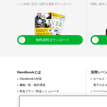
ット活用に役立つ資料を無料ダウンロード
実際に操作
無料資料ダウンロード
Handbookとは
活用シー
Handbookの特長
セールス
機能一覧・動作環境
電子カタ
料金プラン
/
料金シミュレータ
ペーパー
クスタイル
本部と店