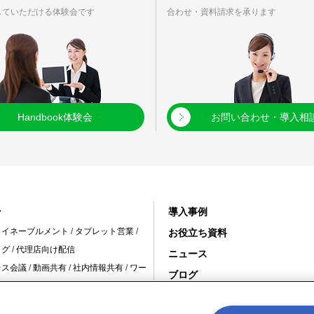
していただける体験会です
合わせ・資料請求を承ります
Handbook体験会
お問い合わせ・導入相
ン
導入事例
・イネーブルメント
/
タブレット営業
/
お役立ち資料
ログ
/
代理店向け配信
ニュース
レス会議
/
動画共有
/
社内情報共有
/
ワー
ブログ
変革 /
10周年特設サイト
舗の情報共有
/
スタッフ教育
/
インバウ