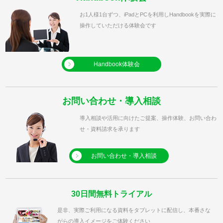
お1人様1台ずつ、iPadとPCを利用しHandbookを実際に
操作していただける体験会です
Handbook体験会
お問い合わせ・導入相談
導入相談や活用に向けたご提案、操作体験、お問い合わ
せ・資料請求を承ります
お問い合わせ・導入相談
30日間無料トライアル
是非、実際ご利用になる資料をタブレットに配信し、本番さな
がらの導入イメージをご体験ください