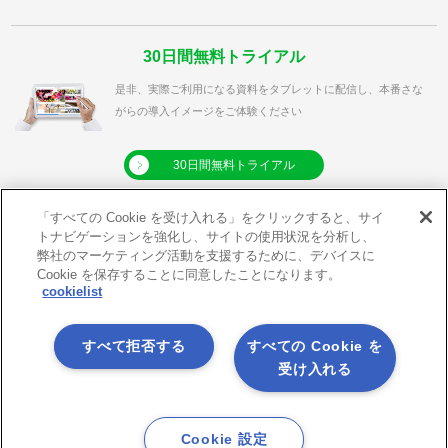
30日間無料トライアル
是非、実際ご利用になる資料をタブレットに配信し、本番さな
がらの導入イメージをご体験ください
30日間無料トライアル
「すべての Cookie を受け入れる」をクリックすると、サイ
トナビゲーションを強化し、サイトの使用状況を分析し、
弊社のマーケティング活動を支援するために、デバイスに
利用規約
プライバシーポリシー
Cookie を保存することに同意したことになります。
cookielist
クッキーポリシー
メールマガジン登録
メールマガジン解除
サイトマップ
すべて拒否する
すべての Cookie を
アプリダウンロード
X
受け入れる
Facebook
Youtube
RSS
Cookie 設定