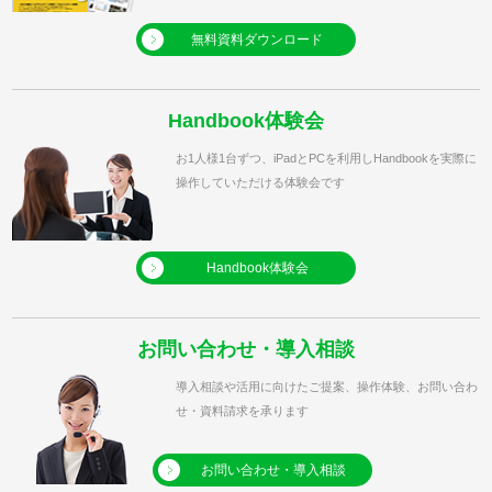
無料資料ダウンロード
Handbook体験会
お1人様1台ずつ、iPadとPCを利用しHandbookを実際に
操作していただける体験会です
Handbook体験会
お問い合わせ・導入相談
導入相談や活用に向けたご提案、操作体験、お問い合わ
せ・資料請求を承ります
お問い合わせ・導入相談