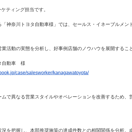
 マーケティング担当です。
る「神奈川トヨタ自動車様」では、セールス・イネーブルメント
営業活動の実態を分析し、好事例店舗のノウハウを展開するこ
タ自動車 様
dbook.jp/case/salesworker/kanagawatoyota/
ームで異なる営業スタイルやオペレーションを改善するため、
状況を把握し、本部推奨施策の達成件数との相関関係を分析。