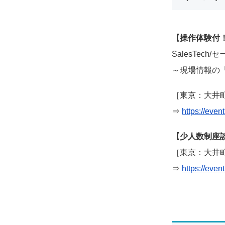
【操作体験付
SalesTec
～現場情報の
［東京：大井町］
⇒
https://eve
【少人数制座談
［東京：大井町］
⇒
https://even