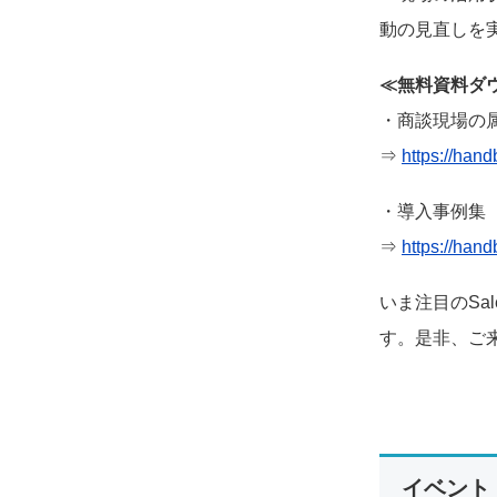
動の見直しを
≪無料資料ダ
・商談現場の
⇒
https://han
・導入事例集
⇒
https://han
いま注目のSa
す。是非、ご
イベント