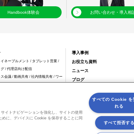
Handbook体験会
お問い合わせ・導入相
ン
導入事例
・イネーブルメント
/
タブレット営業
/
お役立ち資料
ログ
/
代理店向け配信
ニュース
レス会議
/
動画共有
/
社内情報共有
/
ワー
ブログ
変革 /
10周年特設サイト
舗の情報共有
/
スタッフ教育
/
インバウ
すべての Cookie 
冠婚葬祭
れる
建設現場
/
保守現場
ると、サイトナビゲーションを強化し、サイトの使用
に、デバイスに Cookie を保存することに同
すべて拒否す
メールマガジン登録
メールマガジン解除
サイトマップ
アプ