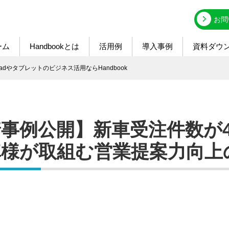
お問
ーム
Handbookとは
活用例
導入事例
資料ダウ
7 - iPadやタブレットのビジネス活用ならHandbook
事例公開】新車受注件数が
車様が取組む営業提案力向上