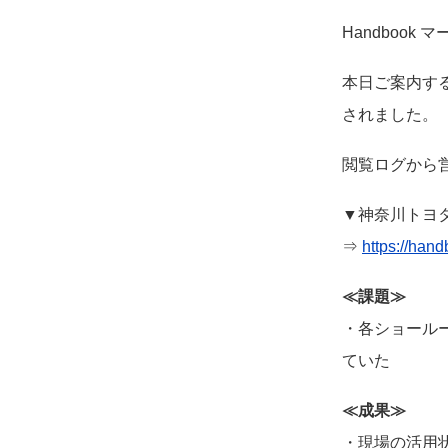
Handbook
本日ご案内す
されました。
閲覧ログから
▼神奈川トヨ
⇒
https://han
≪課題≫
・各ショール
ていた
≪成果≫
・現場の活用