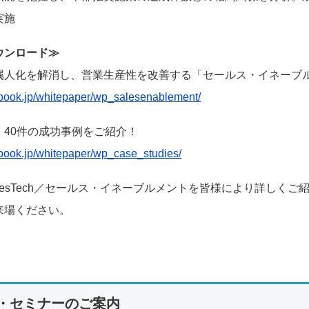
実施
ウンロード≫
属人化を解消し、営業生産性を改善する「セールス・イネーブ
dbook.jp/whitepaper/wp_salesenablement/
 40件の成功事例をご紹介！
dbook.jp/whitepaper/wp_case_studies/
lesTech／セールス・イネーブルメントを皆様により詳しく
来場ください。
・セミナーのご案内