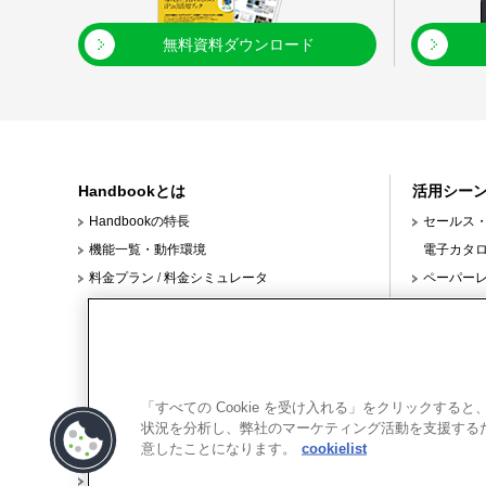
無料資料ダウンロード
Handbookとは
活用シー
Handbookの特長
セールス
機能一覧・動作環境
電子カタ
料金プラン
/
料金シミュレータ
ペーパー
クスタイル
本部と店
ンド対応
/
製造現場
/
「すべての Cookie を受け入れる」をクリックす
学校教育
状況を分析し、弊社のマーケティング活動を支援するため
意したことになります。
cookielist
利用規約
プライバシーポリシー
クッキーポリシー