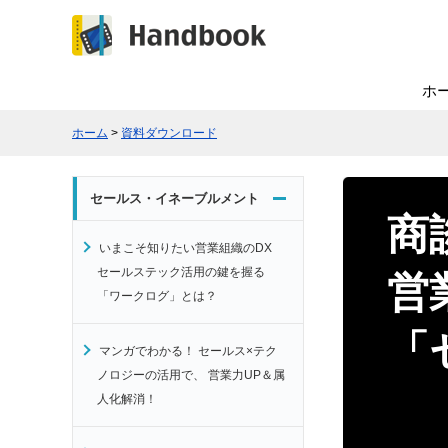
ホ
ホーム
>
資料ダウンロード
セールス・イネーブルメント
商
いまこそ知りたい営業組織のDX
セールステック活用の鍵を握る
営
「ワークログ」とは？
「
マンガでわかる！ セールス×テク
ノロジーの活用で、 営業力UP＆属
人化解消！