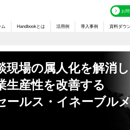
お問
ーム
Handbookとは
活用例
導入事例
資料ダウ
談現場の属人化を解消し
業生産性を改善する
セールス・イネーブル