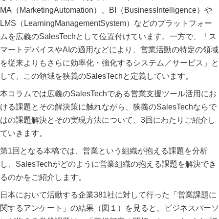
MA（MarketingAutomation）、BI（BusinessIntelligence）や
LMS（LearningManagementSystem）などのプラットフォー
ムを広義のSalesTechとして位置付けています。一方で、「ス
マートデバイスやAIの適用などにより、営業活動の特定の領域
を従来よりもさらに効率化・強化するシステム／サービス」と
して、この領域を狭義のSalesTechと定義しています。
本コラムでは広義のSalesTechである営業支援ツール活用にお
ける課題とその解決策に触れながら、狭義のSalesTechならで
はの課題解決とその実現方法について、3回にわたりご紹介し
ていきます。
第1回となる本稿では、営業という組織が抱える課題を分析
し、SalesTechがどのように営業組織の抱える課題を解決でき
るのかをご紹介します。
日本において活動する企業381社に対して行った「営業課題に
関するアンケート」の結果（図１）を見ると、ビジネスパーソ