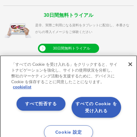
30日間無料トライアル
是非、実際ご利用になる資料をタブレットに配信し、本番さな
がらの導入イメージをご体験ください
30日間無料トライアル
「すべての Cookie を受け入れる」をクリックすると、サイ
トナビゲーションを強化し、サイトの使用状況を分析し、
弊社のマーケティング活動を支援するために、デバイスに
利用規約
プライバシーポリシー
Cookie を保存することに同意したことになります。
cookielist
クッキーポリシー
メールマガジン登録
メールマガジン解除
サイトマップ
すべて拒否する
すべての Cookie を
アプリダウンロード
X
受け入れる
Facebook
Youtube
RSS
Cookie 設定