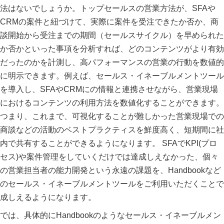
法はないでしょうか。トップセールスの営業方法が、SFAや
CRMの案件と紐づけて、実際に案件を受注できたか否か、商
談開始から受注までの期間（セールスサイクル）を早められた
か否かといった事項を分析すれば、どのコンテンツがより有効
だったのかを計測し、高パフォーマンスの営業の行動を数値的
に明示できます。例えば、セールス・イネーブルメントツール
を導入し、SFAやCRMにの情報と連携させながら、営業現場
におけるコンテンツの利用方法を数値化することができます。
つまり、これまで、可視化することが難しかった営業現場での
商談などの活動のベストプラクティスを鮮度高く、短期間に社
内で共有することができるようになります。 SFAでKPI(プロ
セス)や案件管理をしていくだけでは達成しえなかった、個々
の営業担当者の能力開発という永遠の課題を、Handbookなど
のセールス・イネーブルメントツールをご利用いただくことで
成しえるようになります。
では、具体的にHandbookのようなセールス・イネーブルメン