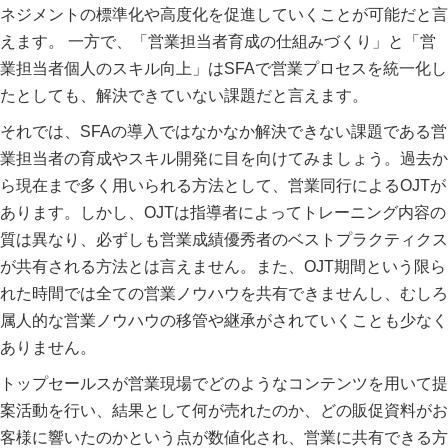
ネジメントの標準化や高度化を促進していくことが可能だと言
えます。 一方で、「営業担当者育成の仕組みづくり」と「営
業担当者個人のスキル向上」はSFAで営業プロセスを統一化し
たとしても、解決できていない課題だと言えます。
それでは、SFAの導入ではなかなか解決できない課題である営
業担当者の育成やスキル開発に目を向けてみましょう。過去か
ら現在まで多く用いられる方法として、営業同行によるOJTが
あります。しかし、OJTは指導者によってトレーニング内容の
質は異なり、必ずしも営業成績優秀者のベストプラクティクス
が共有される方法とは言えません。また、OJT期間という限ら
れた時間では全ての営業ノウハウを共有できませんし、むしろ
属人的な営業ノウハウの移管や継承がされていくことも少なく
ありません。
トップセールスが営業現場でどのようなコンテンツを用いて提
案活動を行い、結果として何が売れたのか、どの販促資料がお
客様に響いたのかという点が数値化され、営業に共有できる方