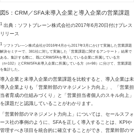
図5：CRM／SFA未導入企業と導入企業の営業課題
1
出典：ソフトブレーン株式会社の2017年6月20日付けプレス
リリース
1
ソフトブレ―ン株式会社が2016年4月から2017年3月にかけて実施した営業課題
解決セミナーで、381社に対して実施した「営業課題に関するアンケート」結果で
ある。集計する際に、既にCRM/SFAを導入している企業に所属している方
（n=102）とCRM/SFA未導入企業に所属している方（n=98）に分けて、営業課題
を集計した。
導入企業と未導入企業の営業課題を比較すると、導入企業は未
導入企業よりも「営業幹部のマネジメント力向上」、「営業担
当者育成の仕組みづくり」と「営業担当者個人のスキル向上」
を課題だと認識していることがわかります。
「営業幹部のマネジメント力向上」については、セールスフォ
ース社の事例のように、SFAを正しく導入することは、KPIや
管理すべき項目を統合的に確立することができ、営業幹部のマ