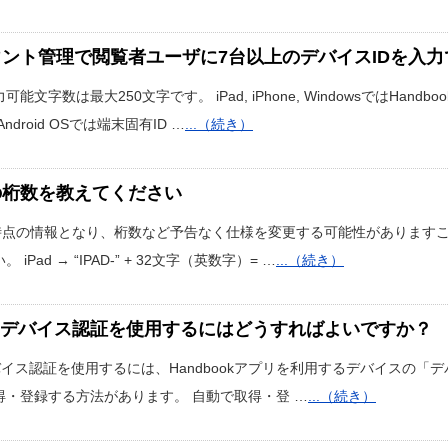
ント管理で閲覧者ユーザに7台以上のデバイスIDを入力
可能文字数は最大250文字です。 iPad, iPhone, WindowsではH
droid OSでは端末固有ID …
...（続き）
の桁数を教えてください
1月時点の情報となり、桁数など予告なく仕様を変更する可能性があります
iPad → “IPAD-” + 32文字（英数字）= …
...（続き）
okのデバイス認証を使用するにはどうすればよいですか？
デバイス認証を使用するには、Handbookアプリを利用するデバイスの「デバイ
得・登録する方法があります。 自動で取得・登 …
...（続き）