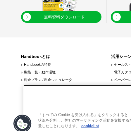
無料資料ダウンロード
Handbookとは
活用シー
Handbookの特長
セールス
機能一覧・動作環境
電子カタ
料金プラン
/
料金シミュレータ
ペーパー
クスタイル
本部と店
ンド対応
/
製造現場
/
「すべての Cookie を受け入れる」をクリックす
学校教育
状況を分析し、弊社のマーケティング活動を支援するため
意したことになります。
cookielist