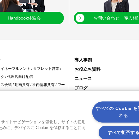
Handbook体験会
お問い合わせ・導入相
ン
導入事例
・イネーブルメント
/
タブレット営業
/
お役立ち資料
ログ
/
代理店向け配信
ニュース
レス会議
/
動画共有
/
社内情報共有
/
ワー
ブログ
変革 /
10周年特設サイト
舗の情報共有
/
スタッフ教育
/
インバウ
すべての Cookie 
冠婚葬祭
れる
建設現場
/
保守現場
ると、サイトナビゲーションを強化し、サイトの使用
に、デバイスに Cookie を保存することに同
すべて拒否す