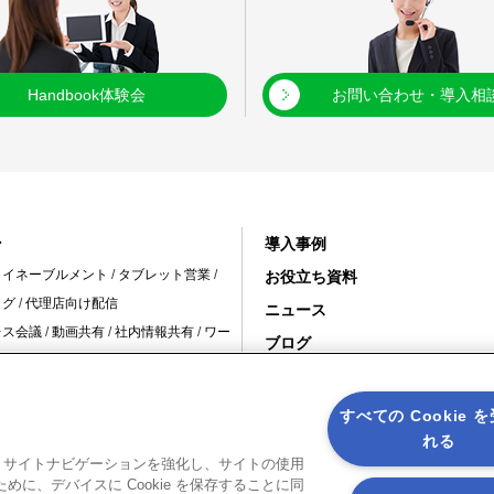
Handbook体験会
お問い合わせ・導入相
ン
導入事例
・イネーブルメント
/
タブレット営業
/
お役立ち資料
ログ
/
代理店向け配信
ニュース
レス会議
/
動画共有
/
社内情報共有
/
ワー
ブログ
変革 /
10周年特設サイト
舗の情報共有
/
スタッフ教育
/
インバウ
すべての Cookie 
冠婚葬祭
れる
建設現場
/
保守現場
ると、サイトナビゲーションを強化し、サイトの使用
に、デバイスに Cookie を保存することに同