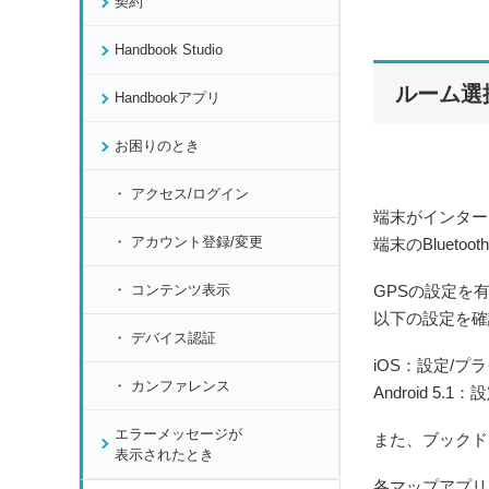
契約
Handbook Studio
ルーム選
Handbookアプリ
お困りのとき
アクセス/ログイン
端末がインター
アカウント登録/変更
端末のBluet
コンテンツ表示
GPSの設定を
以下の設定を確
デバイス認証
iOS：設定/プ
カンファレンス
Android 5
エラーメッセージが
また、ブックド
表示されたとき
各マップアプリ