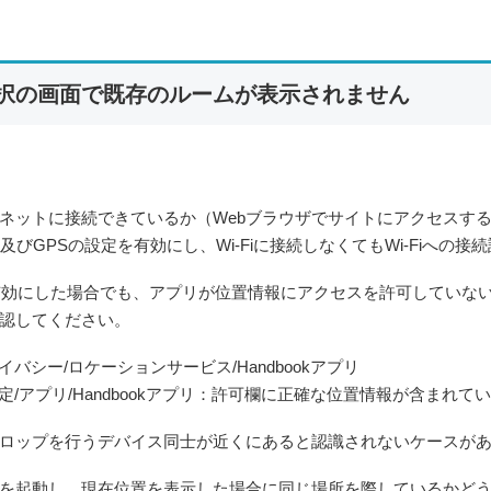
択の画面で既存のルームが表示されません
ネットに接続できているか（Webブラウザでサイトにアクセスす
ooth及びGPSの設定を有効にし、Wi-Fiに接続しなくてもWi-Fiへ
有効にした場合でも、アプリが位置情報にアクセスを許可していな
認してください。
ライバシー/ロケーションサービス/Handbookアプリ
.1：設定/アプリ/Handbookアプリ：許可欄に正確な位置情報が含まれて
ロップを行うデバイス同士が近くにあると認識されないケースが
を起動し、現在位置を表示した場合に同じ場所を際しているかど