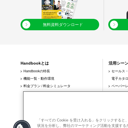
無料資料ダウンロード
Handbookとは
活用シー
Handbookの特長
セールス
機能一覧・動作環境
電子カタ
料金プラン
/
料金シミュレータ
ペーパー
クスタイル
本部と店
ンド対応
/
製造現場
/
「すべての Cookie を受け入れる」をクリックす
学校教育
状況を分析し、弊社のマーケティング活動を支援するため