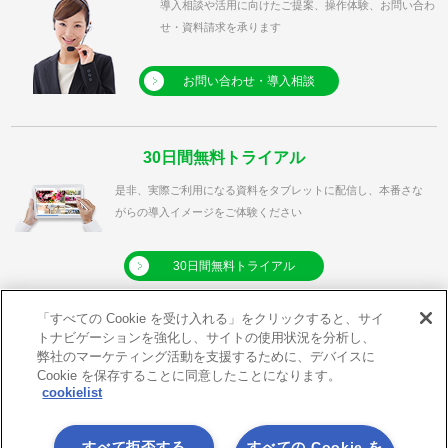
導入相談や活用に向けたご提案、操作体験、お問い合わ
せ・資料請求を承ります
お問い合わせ・導入相談
30日間無料トライアル
是非、実際ご利用になる資料をタブレットに配信し、本番さな
がらの導入イメージをご体験ください
30日間無料トライアル
「すべての Cookie を受け入れる」をクリックすると、サイ
トナビゲーションを強化し、サイトの使用状況を分析し、
弊社のマーケティング活動を支援するために、デバイスに
利用規約
プライバシーポリシー
Cookie を保存することに同意したことになります。
cookielist
クッキーポリシー
メールマガジン登録
メールマガジン解除
サイトマップ
すべて拒否する
すべての Cookie を