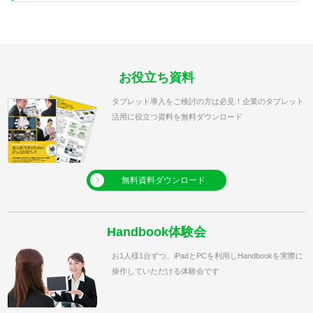
お役立ち資料
タブレット導入をご検討の方は必見！企業のタブレット
活用に役立つ資料を無料ダウンロード
無料資料ダウンロード
Handbook体験会
お1人様1台ずつ、iPadとPCを利用しHandbookを実際に
操作していただける体験会です