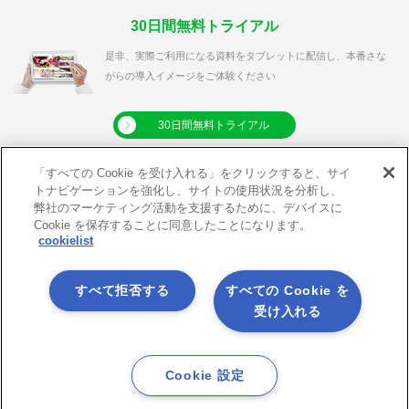
30日間無料トライアル
是非、実際ご利用になる資料をタブレットに配信し、本番さな
がらの導入イメージをご体験ください
30日間無料トライアル
「すべての Cookie を受け入れる」をクリックすると、サイ
トナビゲーションを強化し、サイトの使用状況を分析し、
弊社のマーケティング活動を支援するために、デバイスに
利用規約
プライバシーポリシー
Cookie を保存することに同意したことになります。
cookielist
クッキーポリシー
メールマガジン登録
メールマガジン解除
サイトマップ
すべて拒否する
すべての Cookie を
アプリダウンロード
X
受け入れる
Facebook
Youtube
RSS
Cookie 設定
© 2026 Asteria Corporation