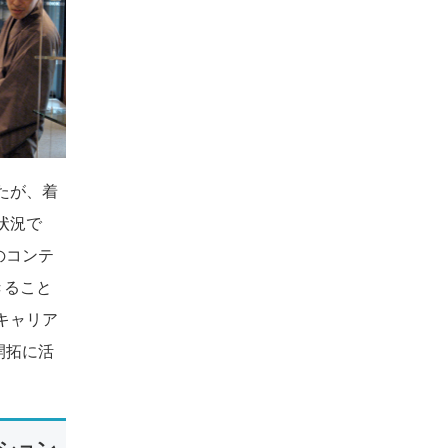
たが、着
状況で
のコンテ
きること
キャリア
開拓に活