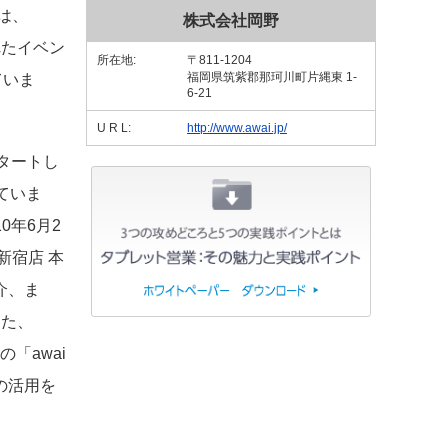
は、
株式会社岡野
れたイベン
所在地:
〒811-1204
福岡県筑紫郡那珂川町片縄東 1-
ていま
6-21
U R L:
http://www.awai.jp/
スタートし
ていま
0年6月2
新宿店 本
介、ま
また、
「awai
の活用を