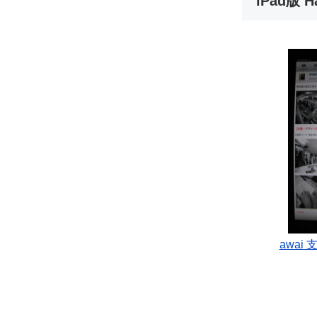
iPad版
awai