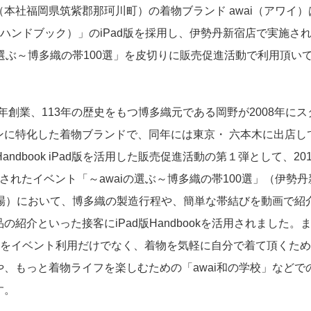
本社福岡県筑紫郡那珂川町）の着物ブランド awai（アワイ）
ok（ハンドブック）」のiPad版を採用し、伊勢丹新宿店で実施さ
の選ぶ～博多織の帯100選」を皮切りに販売促進活動で利用頂い
897年創業、113年の歴史をもつ博多織元である岡野が2008年に
ンに特化した着物ブランドで、同年には東京・ 六本木に出店し
Handbook iPad版を活用した販売促進活動の第１弾として、201
されたイベント「～awaiの選ぶ～博多織の帯100選」（伊勢丹
売場）において、博多織の製造行程や、簡単な帯結びを動画で紹
の紹介といった接客にiPad版Handbookを活用されました。
ok」をイベント利用だけでなく、着物を気軽に自分で着て頂くための
や、もっと着物ライフを楽しむための「awai和の学校」などで
す。