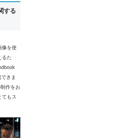
に関する
画像を使
えるた
book
成できま
の制作をお
とてもス