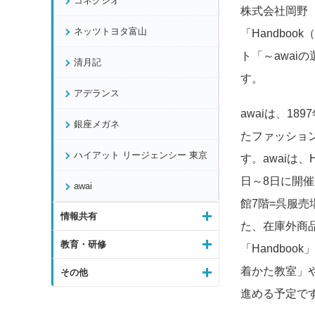
コネクシオ
株式会社岡野（
ネッツトヨタ富山
「Handbo
ト「～awai
清月記
す。
アデランス
awaiは、1
銀座メガネ
たファッショ
ハイアット リージェンシー 東京
す。awaiは、
日～8日に開催
awai
館7階=呉服
情報共有
た、在庫外商品
教育・研修
「Handbo
着かた教室」
その他
進める予定で