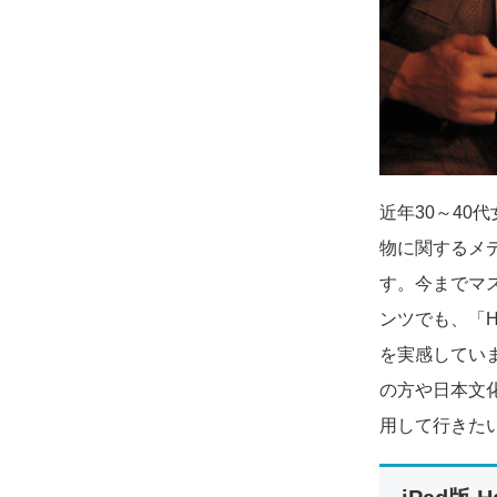
近年30～4
物に関するメ
す。今までマ
ンツでも、「H
を実感してい
の方や日本文
用して行きた