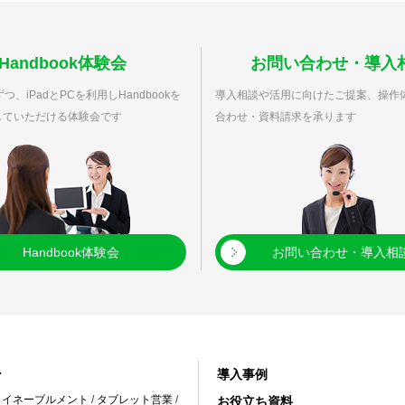
Handbook体験会
お問い合わせ・導入
つ、iPadとPCを利用しHandbookを
導入相談や活用に向けたご提案、操作
していただける体験会です
合わせ・資料請求を承ります
Handbook体験会
お問い合わせ・導入相
ン
導入事例
・イネーブルメント
/
タブレット営業
/
お役立ち資料