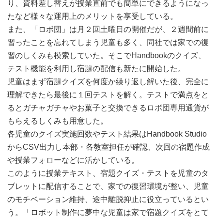
り、資料差し替えが授業直前でも簡単にできるようになっ
たなど様々な運用上のメリットを享受している。
また、「ロボ団」は月２回土曜日の開催だが、２週間前に
習ったことを忘れてしまう児童も多く、同社では家での復
習のしくみも模索していた。そこでHandbookのクイズ、
テスト機能を利用し宿題の配信も新たに開始した。
児童はまず宿題クイズを何度か繰り返し解いた後、完全に
理解できたら最後に１回テストを解く。テストで満点をと
るとガチャガチャやお菓子と交換できるロボ団専用通貨が
もらえるしくみも用意した。
各児童のクイズ実施回数やテスト結果はHandbook Studio
からCSV出力し本部・各教室担任が確認、次回の宿題作成
や授業フォローなどに活かしている。
このように授業テキスト、宿題クイズ・テストを児童のタ
ブレットに配信することで、家での復習環境が整い、児童
のモチベーション維持、途中離脱抑止に役立っているとい
う。「ロボット制作に夢中な児童は家で宿題クイズをとて