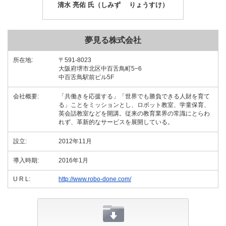
清水 亮佑 氏（しみず りょうすけ）
夢見る株式会社
所在地:
〒591-8023
大阪府堺市北区中百舌鳥町5−6
中百舌鳥駅前ビル5F
会社概要:
「共働きを応援する」「世界でも勝負できる人財を育て
る」ことをミッションとし、ロボット教室、学童保育、
英会話教室などを開講。従来の教育業界の常識にとらわ
れず、革新的なサービスを展開している。
設立:
2012年11月
導入時期:
2016年1月
U R L:
http://www.robo-done.com/